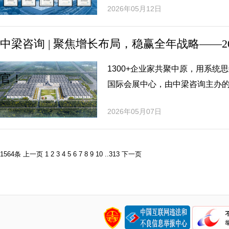
2026年05月12日
中梁咨询 | 聚焦增长布局，稳赢全年战略——
1300+企业家共聚中原，用系统
官！
国际会展中心，由中梁咨询主办的
2026年05月07日
1564条
上一页
1
2
3
4
5
6
7
8
9
10
..
313
下一页