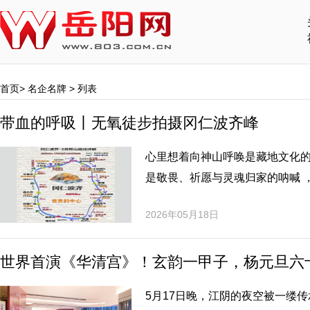
首页
>
名企名牌
> 列表
带血的呼吸丨无氧徒步拍摄冈仁波齐峰
心里想着向神山呼唤是藏地文化
是敬畏、祈愿与灵魂归家的呐喊 
2026年05月18日
世界首演《华清宫》！玄韵一甲子，杨元旦六
5月17日晚，江阴的夜空被一缕