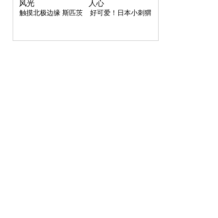
触摸北极边缘 斯匹茨
好可爱！日本小刺猬
卑尔根岛雪景风光
野营照片萌化人心