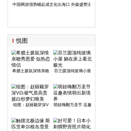
中国网游强势崛起成文化出海口 外媒盛赞没瑕疵
悦图
希腊土拨鼠深情亲吻
芬兰圆顶纯玻璃小屋
秀恩爱 似热恋情侣
躺在床上看北极光
组图：赵丽颖穿深V
萌娃嗨翻万圣节 逗趣
白裙气质高贵 披白纱
表情萌出新境界
梦幻唯美