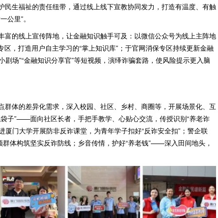
护民生福祉的责任纽带，通过线上线下宣教协同发力，打造有温度、有触
一公里”。
丰富的线上宣传阵地，让金融知识触手可及：以微信公众号为线上主阵地
专区，打造用户自主学习的“掌上知识库”；于官网消保专区持续更新金融
诈小剧场”“金融知识分享官”等短视频，演绎诈骗套路，使风险提示更入脑
点群体的差异化需求，深入校园、社区、乡村、商圈等，开展场景化、互
袋子”——面向社区长者，手把手教学、心贴心交流，传授识别“养老诈
走进厦门大学开展防非反诈课堂，为青年学子扣好“反诈安全扣”；警企联
领群体构筑坚实反诈防线；乡音传情，护好“养老钱”——深入田间地头，