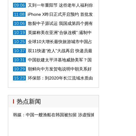
友 自己却坠地牺牲
09:06
又到一年重阳节 这些老年人福利你
知道吗？
11:08
iPhone X昨日正式开启预约 首批发
货名额很快被抢购一空
10:06
散裂中子源试运 我国成第四个拥有
超级显微镜国家
10:19
英媒称美在亚洲“合纵连横”:遏制中
国恐难如愿
10:25
全球10大增长最快旅游城市中国占
6席:内需强劲是主因
10:37
双11快递“抢人”大战再启 快递员最
高月薪9000元
10:31
中国欲建太平洋基地威胁美军？国
防部:不值一驳
10:29
朝鲜向中方发贺电说明中朝关系好
转?外交部回应
15:23
环保部：到2020年长江流域水质由
轻污染改善到良好
热点新闻
韩媒：中国一艘渔船在韩国被扣留 涉虚报捕捞量