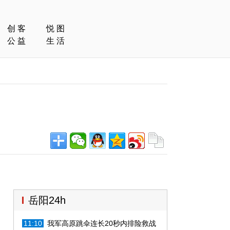
创客
悦图
公益
生活
岳阳24h
11:10
我军高原跳伞连长20秒内排险救战