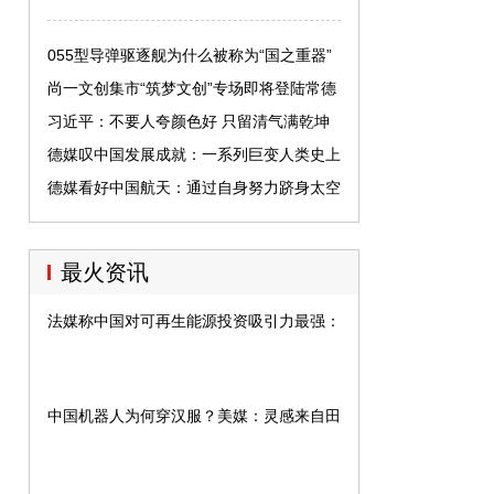
055型导弹驱逐舰为什么被称为“国之重器”
尚一文创集市“筑梦文创”专场即将登陆常德
老西门
习近平：不要人夸颜色好 只留清气满乾坤
德媒叹中国发展成就：一系列巨变人类史上
绝无仅有
德媒看好中国航天：通过自身努力跻身太空
精英俱乐部
最火资讯
法媒称中国对可再生能源投资吸引力最强：领先美印
中国机器人为何穿汉服？美媒：灵感来自田螺姑娘